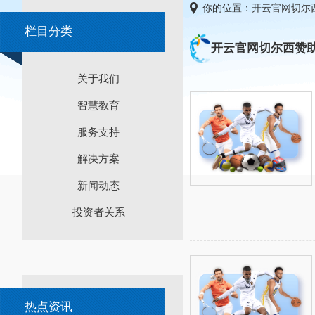
你的位置：
开云官网切尔西
栏目分类
开云官网切尔西赞助商
关于我们
智慧教育
服务支持
解决方案
新闻动态
投资者关系
热点资讯