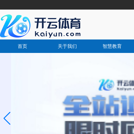
首页
关于我们
智慧教育