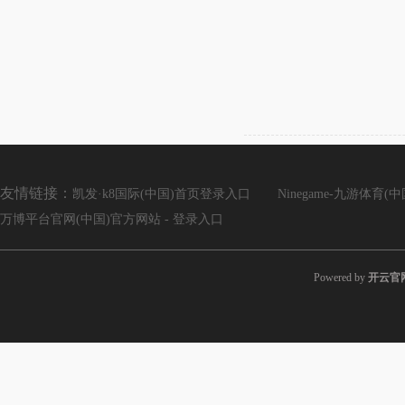
友情链接：
凯发·k8国际(中国)首页登录入口
Ninegame-九游体育(中国
万博平台官网(中国)官方网站 - 登录入口
Powered by
开云官网